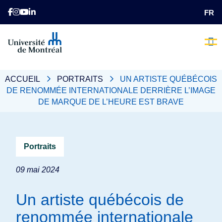
FR
L’heure 
Nos 
Comme
Qui Som
Nous
Faite
E
ACCUEIL
PORTRAITS
UN ARTISTE QUÉBÉCOIS
DE RENOMMÉE INTERNATIONALE DERRIÈRE L’IMAGE
DE MARQUE DE L’HEURE EST BRAVE
Portraits
09 mai 2024
Un artiste québécois de
renommée internationale