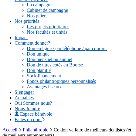
La campagne
Cabinet de campagne
Nos piliers
Nos priorités
Les projets prioritaires
Nos facultés et unités
Impact
Comment donner?
Don en ligne / par téléphone / par courrier
Don unique
Don mensuel ou annuel
Don de titres cotés en Bourse
Don planifié
Sociofinancement
Fonds philantropiques personnalisés
Avantages fiscaux
S’engager
Actualités
Qui Sommes nous?
Nous Joindre
Espace bénévole
Faites un don
Accueil
Philanthropie
Ce don va faire de meilleurs dentistes (et
de meilleurs entrepreneurs)