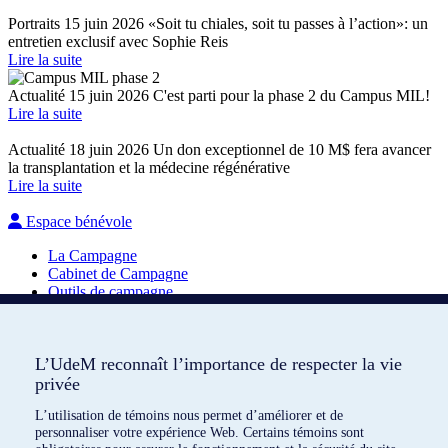
Portraits
15 juin 2026
«Soit tu chiales, soit tu passes à l’action»: un
entretien exclusif avec Sophie Reis
Lire la suite
Actualité
15 juin 2026
C'est parti pour la phase 2 du Campus MIL!
Lire la suite
Actualité
18 juin 2026
Un don exceptionnel de 10 M$ fera avancer
la transplantation et la médecine régénérative
Lire la suite
Espace bénévole
La Campagne
Cabinet de Campagne
Outils de campagne
Contribuer à l’avenir de l’UdeM
L’UdeM reconnaît l’importance de respecter la vie
L’UdeM reconnaît l’importance de respecter la vie
Soutenez nos initiatives pour un impact durable et significatif.
privée
privée
Faites un don
L’utilisation de témoins nous permet d’améliorer et de
L’utilisation de témoins nous permet d’améliorer et de
Suivez-nous
personnaliser votre expérience Web. Certains témoins sont
personnaliser votre expérience Web. Certains témoins sont