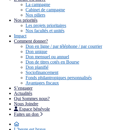
La campagne
Cabinet de campagne
Nos piliers
Nos priorités
Les projets prioritaires
Nos facultés et unités
Impact
Comment donner?
Don en ligne / par téléphone / par courrier
Don unique
Don mensuel ou annuel
Don de titres cotés en Bourse
Don planifié
Sociofinancement
Fonds philantropiques personnalisés
Avantages fiscaux
S’engager
Actualités
Qui Sommes nous?
Nous Joindre
Espace bénévole
Faites un don
L’heure est brave