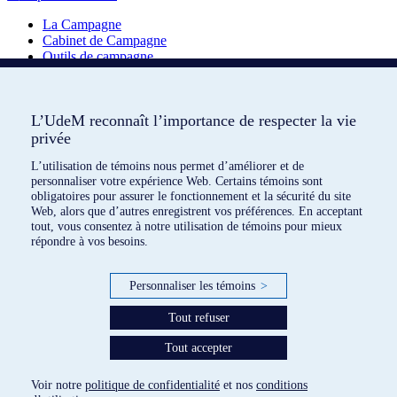
La Campagne
Cabinet de Campagne
Outils de campagne
Contribuer à l’avenir de l’UdeM
L’UdeM reconnaît l’importance de respecter la vie
L’UdeM reconnaît l’importance de respecter la vie
Soutenez nos initiatives pour un impact durable et significatif.
privée
privée
Faites un don
L’utilisation de témoins nous permet d’améliorer et de
L’utilisation de témoins nous permet d’améliorer et de
Suivez-nous
personnaliser votre expérience Web. Certains témoins sont
personnaliser votre expérience Web. Certains témoins sont
obligatoires pour assurer le fonctionnement et la sécurité du site
obligatoires pour assurer le fonctionnement et la sécurité du site
Nous joindre
Web, alors que d’autres enregistrent vos préférences. En acceptant
Web, alors que d’autres enregistrent vos préférences. En acceptant
tout, vous consentez à notre utilisation de témoins pour mieux
tout, vous consentez à notre utilisation de témoins pour mieux
Inscrivez-vous à l’infolettre
répondre à vos besoins.
répondre à vos besoins.
Toute l’actualité de
L’heure est brave
, livrée chaque mois à votre
Personnaliser les témoins
Personnaliser les témoins
>
>
adresse courriel. Plongez dans nos récits de courage, de générosité,
et découvrez comment nous changeons le monde, une histoire à la
Tout refuser
Tout refuser
fois.
Tout accepter
Tout accepter
Je m'abonne
Conditions d’utilisation
Voir notre
Voir notre
politique de confidentialité
politique de confidentialité
et nos
et nos
conditions
conditions
Politique de confidentialité