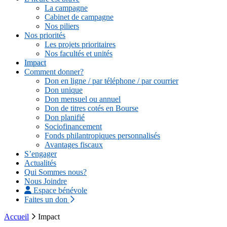
La campagne
Cabinet de campagne
Nos piliers
Nos priorités
Les projets prioritaires
Nos facultés et unités
Impact
Comment donner?
Don en ligne / par téléphone / par courrier
Don unique
Don mensuel ou annuel
Don de titres cotés en Bourse
Don planifié
Sociofinancement
Fonds philantropiques personnalisés
Avantages fiscaux
S’engager
Actualités
Qui Sommes nous?
Nous Joindre
Espace bénévole
Faites un don
Accueil
Impact