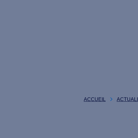
Avantages fiscaux
S’engager
Actualités
Faites un don
ACCUEIL
ACTUAL