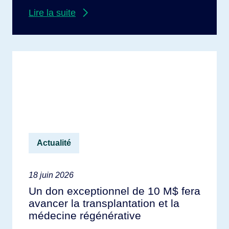
travaux de la deuxième phase. Lorsque les
Lire la suite
secteurs public et philanthropique unissent
leurs forces, rien n’est impossible. C’est en
substance le message que le recteur Daniel
Jutras a […]
Actualité
18 juin 2026
Un don exceptionnel de 10 M$ fera
avancer la transplantation et la
médecine régénérative