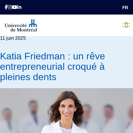
ACCUEIL
PORTRAITS
KATIA FRIEDMAN : UN
FR
RÊVE ENTREPRENEURIAL CROQUÉ À PLEINES DENTS
Portraits
11 juin 2025
L’heure 
Nos 
Comme
Qui Som
Nous
Faite
E
Katia Friedman : un rêve
entrepreneurial croqué à
pleines dents