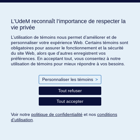
13 décembre 2024
L’UdeM reconnaît l’importance de respecter la
L’UdeM reconnaît l’importance de respecter la
Rapport d'activités 2023-2024 :
vie privée
vie privée
décollage réussi pour L’heure est brave
L’utilisation de témoins nous permet d’améliorer et de
L’utilisation de témoins nous permet d’améliorer et de
personnaliser votre expérience Web. Certains témoins sont
personnaliser votre expérience Web. Certains témoins sont
Lire la suite
obligatoires pour assurer le fonctionnement et la sécurité
obligatoires pour assurer le fonctionnement et la sécurité
du site Web, alors que d’autres enregistrent vos
du site Web, alors que d’autres enregistrent vos
préférences. En acceptant tout, vous consentez à notre
préférences. En acceptant tout, vous consentez à notre
utilisation de témoins pour mieux répondre à vos besoins.
utilisation de témoins pour mieux répondre à vos besoins.
Personnaliser les témoins
Personnaliser les témoins
>
>
Philanthropie
Tout refuser
Tout refuser
Tout accepter
Tout accepter
19 décembre 2024
Voir notre
Voir notre
politique de confidentialité
politique de confidentialité
et nos
et nos
conditions
conditions
Un don pour améliorer la place des
d’utilisation
d’utilisation
.
.
proches dans le système de santé
Paramètres des témoins