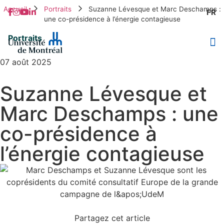
Accueil
Portraits
Suzanne Lévesque et Marc Deschamps :
FR
une co-présidence à l’énergie contagieuse
Portraits
07 août 2025
L’heure 
Nos 
Comm
Qui Som
Nous
Faite
E
Suzanne Lévesque et
Marc Deschamps : une
co-présidence à
l’énergie contagieuse
Partagez cet article