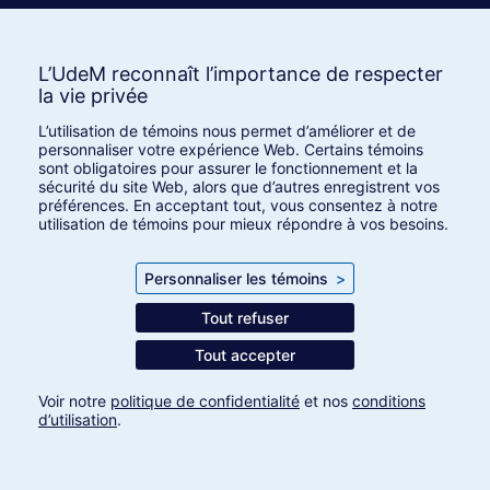
prévention des infections
L’UdeM reconnaît l’importance de respecter
L’UdeM reconnaît l’importance de respecter
Lire la suite
la vie privée
la vie privée
L’utilisation de témoins nous permet d’améliorer et de
L’utilisation de témoins nous permet d’améliorer et de
personnaliser votre expérience Web. Certains témoins
personnaliser votre expérience Web. Certains témoins
sont obligatoires pour assurer le fonctionnement et la
sont obligatoires pour assurer le fonctionnement et la
Philanthropie
sécurité du site Web, alors que d’autres enregistrent vos
sécurité du site Web, alors que d’autres enregistrent vos
préférences. En acceptant tout, vous consentez à notre
préférences. En acceptant tout, vous consentez à notre
utilisation de témoins pour mieux répondre à vos besoins.
utilisation de témoins pour mieux répondre à vos besoins.
15 novembre 2024
Personnaliser les témoins
Personnaliser les témoins
>
>
Beneva fait un don de 243 000 $ pour améliorer
l’accès aux traitements de l’anxiété grâce à
Tout refuser
Tout refuser
l’intelligence artificielle
Tout accepter
Tout accepter
Lire la suite
Voir notre
Voir notre
politique de confidentialité
politique de confidentialité
et nos
et nos
conditions
conditions
d’utilisation
d’utilisation
.
.
Paramètres des témoins