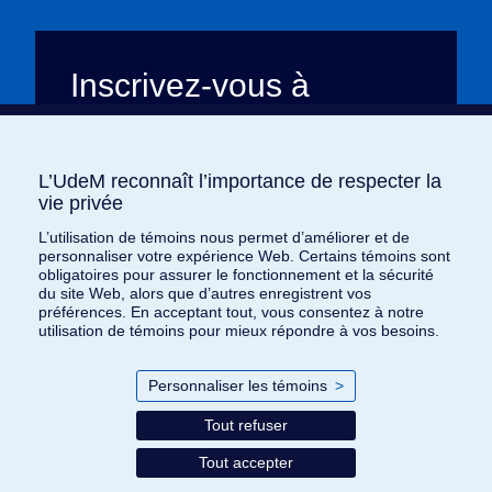
Inscrivez-vous à
l’infolettre
Toute l’actualité de
L’heure est brave
,
L’UdeM reconnaît l’importance de respecter la
L’UdeM reconnaît l’importance de respecter la
livrée chaque mois à votre adresse
vie privée
vie privée
courriel. Plongez dans nos récits de
L’utilisation de témoins nous permet d’améliorer et de
L’utilisation de témoins nous permet d’améliorer et de
courage, de générosité, et découvrez
personnaliser votre expérience Web. Certains témoins sont
personnaliser votre expérience Web. Certains témoins sont
comment nous changeons le monde, une
obligatoires pour assurer le fonctionnement et la sécurité
obligatoires pour assurer le fonctionnement et la sécurité
histoire à la fois.
du site Web, alors que d’autres enregistrent vos
du site Web, alors que d’autres enregistrent vos
préférences. En acceptant tout, vous consentez à notre
préférences. En acceptant tout, vous consentez à notre
utilisation de témoins pour mieux répondre à vos besoins.
utilisation de témoins pour mieux répondre à vos besoins.
Je m'abonne
Personnaliser les témoins
Personnaliser les témoins
>
>
Tout refuser
Tout refuser
Conditions d’utilisation
Tout accepter
Tout accepter
Politique de confidentialité