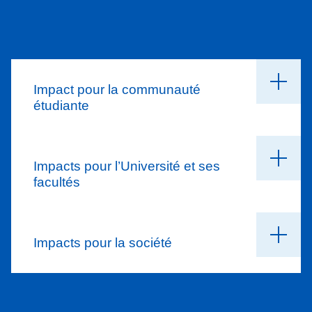
Impact pour la communauté
étudiante
Impacts pour l’Université et ses
facultés
Sur les cinq prochaines années, plus de
2
000 futures diplômées et futurs diplômés
vivront des expériences tangibles
Impacts pour la société
Une émancipation de
l’expérience
étudiante
et de la
culture de l’engagement
.