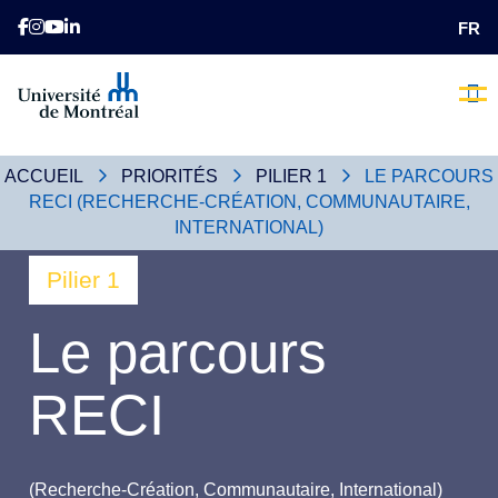
FR
L’heure 
Nos 
Comme
Qui Som
Nous
Faite
E
ACCUEIL
PRIORITÉS
PILIER 1
LE PARCOURS
RECI (RECHERCHE-CRÉATION, COMMUNAUTAIRE,
INTERNATIONAL)
Pilier 1
Le parcours
RECI
(Recherche-Création, Communautaire, International)