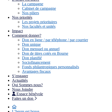
La campagne
Cabinet de campagne
Nos piliers
Nos priorités
Les projets prioritaires
Nos facultés et unités
Impact
Comment donner?
Don en ligne / par téléphone / par courrier
Don unique
Don mensuel ou annuel
Don de titres cotés en Bourse
Don planifié
Sociofinancement
Fonds philantropiques personnalisés
Avantages fiscaux
S’engager
Actualités
Qui Sommes nous?
Nous Joindre
Espace bénévole
Faites un don
L’heure est brave