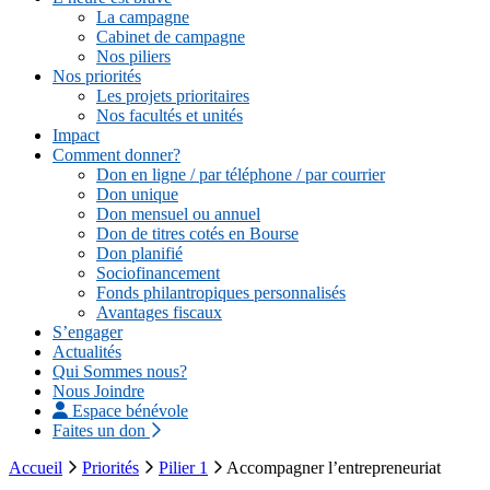
La campagne
Cabinet de campagne
Nos piliers
Nos priorités
Les projets prioritaires
Nos facultés et unités
Impact
Comment donner?
Don en ligne / par téléphone / par courrier
Don unique
Don mensuel ou annuel
Don de titres cotés en Bourse
Don planifié
Sociofinancement
Fonds philantropiques personnalisés
Avantages fiscaux
S’engager
Actualités
Qui Sommes nous?
Nous Joindre
Espace bénévole
Faites un don
Accueil
Priorités
Pilier 1
Accompagner l’entrepreneuriat