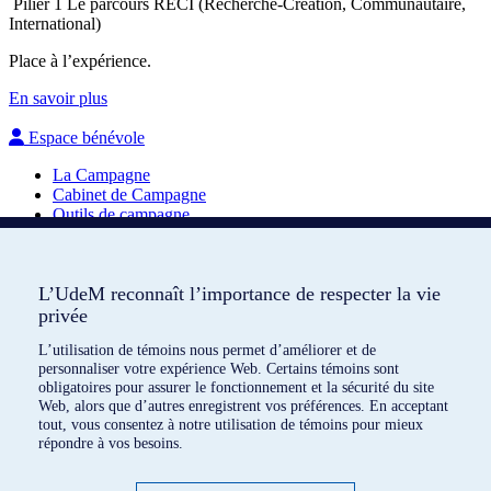
Pilier 1
Le parcours RECI (Recherche-Création, Communautaire,
International)
Place à l’expérience.
En savoir plus
Espace bénévole
La Campagne
Cabinet de Campagne
Outils de campagne
Contribuer à l’avenir de l’UdeM
L’UdeM reconnaît l’importance de respecter la vie
L’UdeM reconnaît l’importance de respecter la vie
Soutenez nos initiatives pour un impact durable et significatif.
privée
privée
Faites un don
L’utilisation de témoins nous permet d’améliorer et de
L’utilisation de témoins nous permet d’améliorer et de
Suivez-nous
personnaliser votre expérience Web. Certains témoins sont
personnaliser votre expérience Web. Certains témoins sont
obligatoires pour assurer le fonctionnement et la sécurité du site
obligatoires pour assurer le fonctionnement et la sécurité du site
Nous joindre
Web, alors que d’autres enregistrent vos préférences. En acceptant
Web, alors que d’autres enregistrent vos préférences. En acceptant
tout, vous consentez à notre utilisation de témoins pour mieux
tout, vous consentez à notre utilisation de témoins pour mieux
Inscrivez-vous à l’infolettre
répondre à vos besoins.
répondre à vos besoins.
Toute l’actualité de
L’heure est brave
, livrée chaque mois à votre