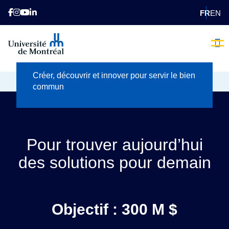
FR
EN
Pilier 2
L’heure 
Nos 
Comme
Qui Som
Nous
Faite
E
Créer, découvrir et innover pour servir le bien
ACCUEIL
PRIORITÉS
PILIER 2
commun
Pour trouver aujourd’hui
des solutions pour demain
Objectif : 300 M $