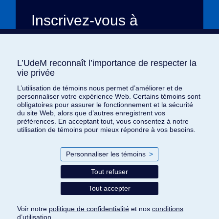
Inscrivez-vous à
l’infolettre
Toute l’actualité de
L’heure est brave
,
L’UdeM reconnaît l’importance de respecter la
L’UdeM reconnaît l’importance de respecter la
livrée chaque mois à votre adresse
vie privée
vie privée
courriel. Plongez dans nos récits de
L’utilisation de témoins nous permet d’améliorer et de
L’utilisation de témoins nous permet d’améliorer et de
courage, de générosité, et découvrez
personnaliser votre expérience Web. Certains témoins sont
personnaliser votre expérience Web. Certains témoins sont
comment nous changeons le monde, une
obligatoires pour assurer le fonctionnement et la sécurité
obligatoires pour assurer le fonctionnement et la sécurité
histoire à la fois.
du site Web, alors que d’autres enregistrent vos
du site Web, alors que d’autres enregistrent vos
préférences. En acceptant tout, vous consentez à notre
préférences. En acceptant tout, vous consentez à notre
utilisation de témoins pour mieux répondre à vos besoins.
utilisation de témoins pour mieux répondre à vos besoins.
Je m'abonne
Personnaliser les témoins
Personnaliser les témoins
>
>
Tout refuser
Tout refuser
Conditions d’utilisation
Tout accepter
Tout accepter
Politique de confidentialité
Documents de référence
Voir notre
Voir notre
politique de confidentialité
politique de confidentialité
et nos
et nos
conditions
conditions
d’utilisation
d’utilisation
.
.