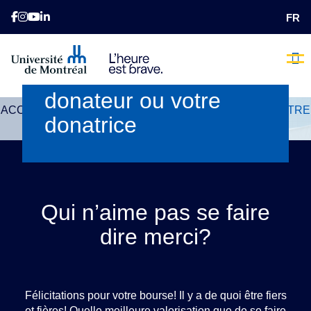
FR
Remercier votre
donateur ou votre
L’heure 
Nos 
Comme
Qui Som
Nous
Faite
E
ACCUEIL
REMERCIER VOTRE DONATEUR OU VOTRE
donatrice
DONATRICE
Qui n’aime pas se faire
dire merci?
Félicitations pour votre bourse! Il y a de quoi être fiers
et fières! Quelle meilleure valorisation que de se faire