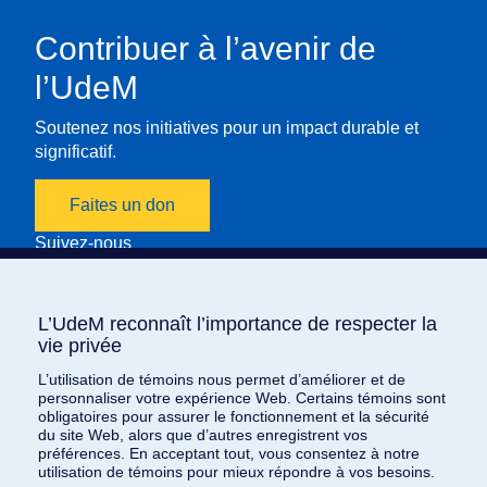
Contribuer à l’avenir de
l’UdeM
Soutenez nos initiatives pour un impact durable et
significatif.
Faites un don
Suivez-nous
Nous joindre
L’UdeM reconnaît l’importance de respecter la
L’UdeM reconnaît l’importance de respecter la
vie privée
vie privée
Inscrivez-vous à l’infolettre
L’utilisation de témoins nous permet d’améliorer et de
L’utilisation de témoins nous permet d’améliorer et de
personnaliser votre expérience Web. Certains témoins sont
personnaliser votre expérience Web. Certains témoins sont
obligatoires pour assurer le fonctionnement et la sécurité
obligatoires pour assurer le fonctionnement et la sécurité
Toute l’actualité de
L’heure est brave
, livrée chaque
du site Web, alors que d’autres enregistrent vos
du site Web, alors que d’autres enregistrent vos
mois à votre adresse courriel. Plongez dans nos récits
préférences. En acceptant tout, vous consentez à notre
préférences. En acceptant tout, vous consentez à notre
utilisation de témoins pour mieux répondre à vos besoins.
utilisation de témoins pour mieux répondre à vos besoins.
de courage, de générosité, et découvrez comment