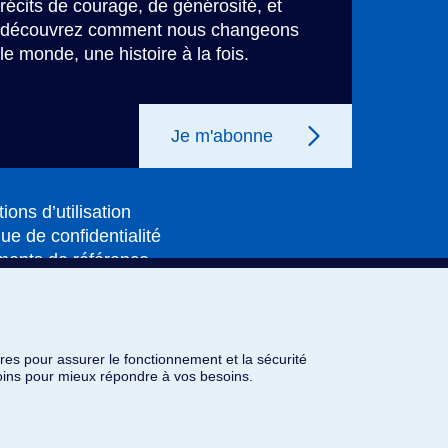
récits de courage, de générosité, et
découvrez comment nous changeons
le monde, une histoire à la fois.
Je m'abonne
ions d’utilisation
que de confidentialité
ents de référence
res pour assurer le fonctionnement et la sécurité
res pour assurer le fonctionnement et la sécurité
moins pour mieux répondre à vos besoins.
moins pour mieux répondre à vos besoins.