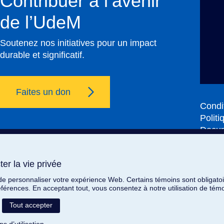
Contribuer à l’avenir
de l’UdeM
Soutenez nos initiatives pour un impact
durable et significatif.
Faites un don
Condit
Politi
Docum
Suivez-nous
er la vie privée
er la vie privée
 de personnaliser votre expérience Web. Certains témoins sont obligatoi
 de personnaliser votre expérience Web. Certains témoins sont obligatoi
Nous joindre
éférences. En acceptant tout, vous consentez à notre utilisation de té
éférences. En acceptant tout, vous consentez à notre utilisation de té
Tout accepter
Tout accepter