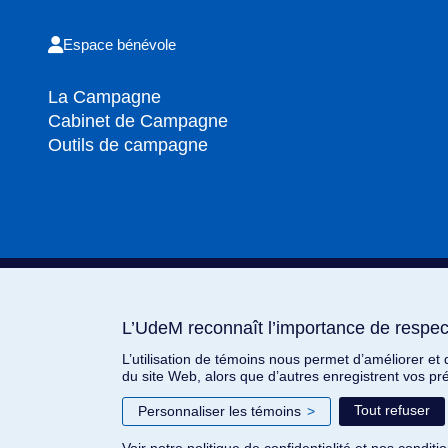
Espace bénévole
La Campagne
Cabinet de Campagne
Outils de campagne
L’UdeM reconnaît l’importance de respect
L’UdeM reconnaît l’importance de respect
L’utilisation de témoins nous permet d’améliorer et
L’utilisation de témoins nous permet d’améliorer et
du site Web, alors que d’autres enregistrent vos pr
du site Web, alors que d’autres enregistrent vos pr
Tout refuser
Tout refuser
Personnaliser les témoins
Personnaliser les témoins
>
>