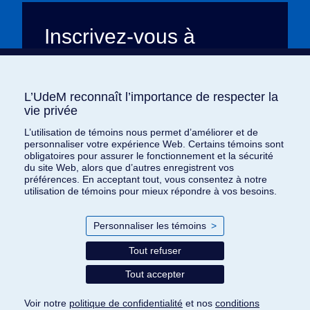
Inscrivez-vous à
l’infolettre
Toute l’actualité de
L’heure est brave
,
L’UdeM reconnaît l’importance de respecter la
L’UdeM reconnaît l’importance de respecter la
livrée chaque mois à votre adresse
vie privée
vie privée
courriel. Plongez dans nos récits de
L’utilisation de témoins nous permet d’améliorer et de
L’utilisation de témoins nous permet d’améliorer et de
courage, de générosité, et découvrez
personnaliser votre expérience Web. Certains témoins sont
personnaliser votre expérience Web. Certains témoins sont
comment nous changeons le monde, une
obligatoires pour assurer le fonctionnement et la sécurité
obligatoires pour assurer le fonctionnement et la sécurité
histoire à la fois.
du site Web, alors que d’autres enregistrent vos
du site Web, alors que d’autres enregistrent vos
préférences. En acceptant tout, vous consentez à notre
préférences. En acceptant tout, vous consentez à notre
utilisation de témoins pour mieux répondre à vos besoins.
utilisation de témoins pour mieux répondre à vos besoins.
Je m'abonne
Personnaliser les témoins
Personnaliser les témoins
>
>
Tout refuser
Tout refuser
Conditions d’utilisation
Tout accepter
Tout accepter
Politique de confidentialité
Documents de référence
Voir notre
Voir notre
politique de confidentialité
politique de confidentialité
et nos
et nos
conditions
conditions