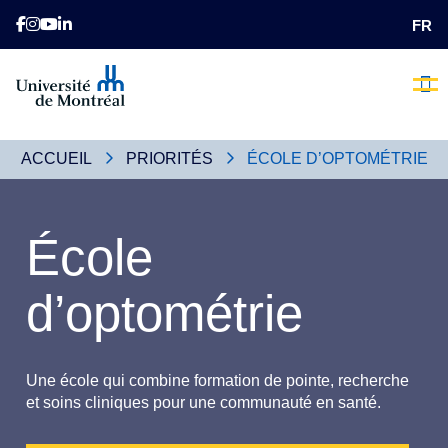
FR
L’heure 
Nos 
Comme
Qui Som
Nous
Faite
E
ACCUEIL
PRIORITÉS
ÉCOLE D’OPTOMÉTRIE
École
d’optométrie
Une école qui combine formation de pointe, recherche
et soins cliniques pour une communauté en santé.