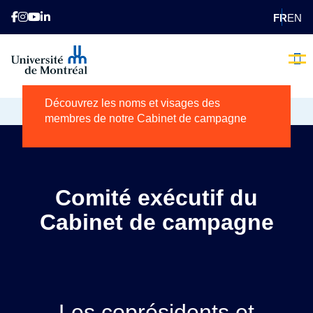
FR
EN
Le Cabinet de
campagne
L’heure 
Nos 
Comme
Qui Som
Nous
Faite
E
Découvrez les noms et visages des
ACCUEIL
CABINET DE CAMPAGNE
membres de notre Cabinet de campagne
Comité exécutif du
Cabinet de campagne
Les coprésidents et