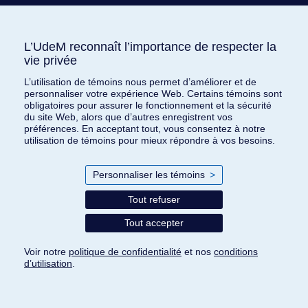
Nous joindre
L’UdeM reconnaît l’importance de respecter la
L’UdeM reconnaît l’importance de respecter la
vie privée
vie privée
L’utilisation de témoins nous permet d’améliorer et de
L’utilisation de témoins nous permet d’améliorer et de
personnaliser votre expérience Web. Certains témoins sont
personnaliser votre expérience Web. Certains témoins sont
obligatoires pour assurer le fonctionnement et la sécurité
obligatoires pour assurer le fonctionnement et la sécurité
du site Web, alors que d’autres enregistrent vos
du site Web, alors que d’autres enregistrent vos
Inscrivez-vous à
préférences. En acceptant tout, vous consentez à notre
préférences. En acceptant tout, vous consentez à notre
utilisation de témoins pour mieux répondre à vos besoins.
utilisation de témoins pour mieux répondre à vos besoins.
l’infolettre
Toute l’actualité de
L’heure est brave
,
Personnaliser les témoins
Personnaliser les témoins
>
>
livrée chaque mois à votre adresse
Tout refuser
Tout refuser
courriel. Plongez dans nos récits de
courage, de générosité, et découvrez
Tout accepter
Tout accepter
comment nous changeons le monde, une
histoire à la fois.
Voir notre
Voir notre
politique de confidentialité
politique de confidentialité
et nos
et nos
conditions
conditions
d’utilisation
d’utilisation
.
.
Paramètres des témoins
Je m'abonne