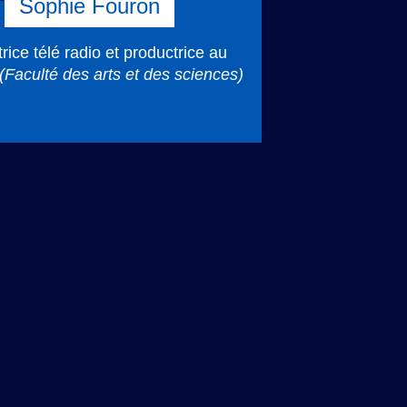
Sophie Fouron
rice télé radio et productrice au
(Faculté des arts et des sciences)