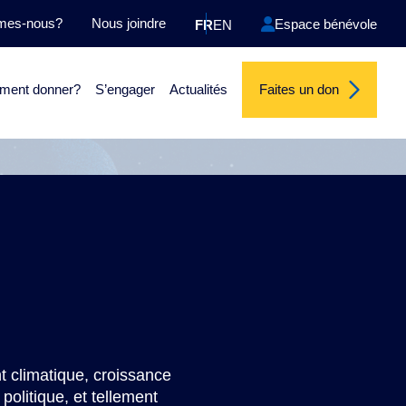
mes-nous?
Nous joindre
Espace bénévole
FR
EN
ent donner?
S’engager
Actualités
Faites un don
r l'Udem
Les objectifs
Le bilan
t climatique, croissance
olitique, et tellement