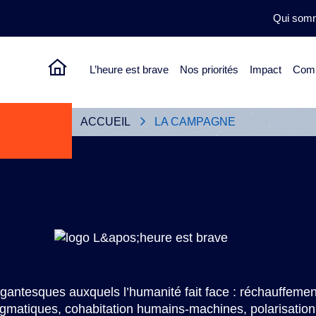
Qui som
L’heure est brave
Nos priorités
Impact
Comm
heure
Présentation de la campagne
Pourquoi choisir de finance
ure
ACCUEIL
LA CAMPAGNE
igantesques auxquels l’humanité fait face : réchauffemen
igmatiques, cohabitation humains-machines, polarisation p