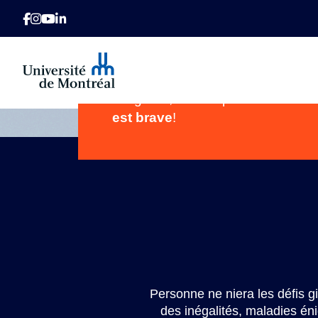
campagne
À celles et ceux qui disent que L’
Gouvernance de campagne
est grave, nous répondons :
L’he
est brave
!
Personne ne niera les défis g
des inégalités, maladies én