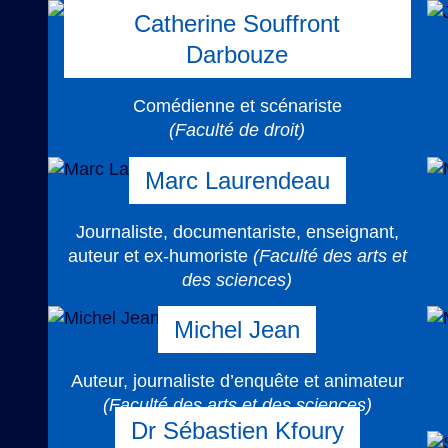
Catherine Souffront
Darbouze
Comédienne et scénariste
(Faculté de droit)
Marc Laurendeau
Journaliste, documentariste, enseignant,
auteur et ex-humoriste
(Faculté des arts et
des sciences)
Michel Jean
Auteur, journaliste d’enquête et animateur
(Faculté des arts et des sciences)
Dr Sébastien Kfoury