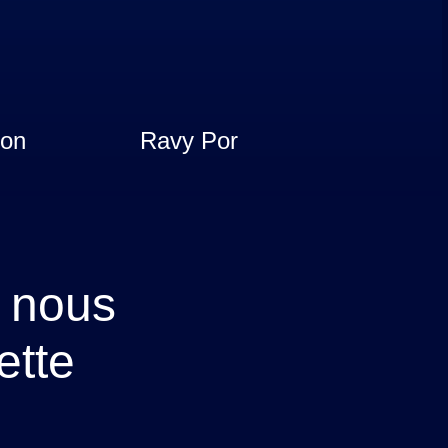
non
Ravy Por
t nous
ette