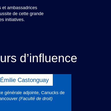
s et ambassadrices
réussite de cette grande
 initiatives.
rs d’influence
Émilie Castonguay
ice générale adjointe, Canucks de
ancouver
(Faculté de droit)